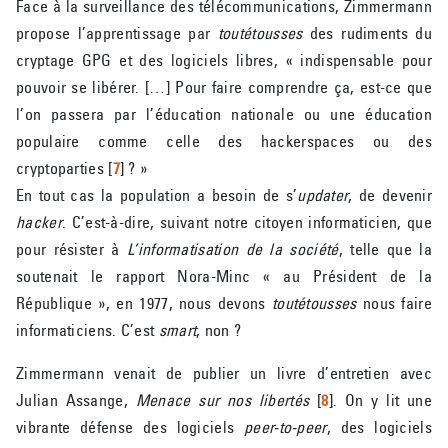
Face à la surveillance des télécommunications, Zimmermann
propose l’apprentissage par
toutétousses
des rudiments du
cryptage GPG et des logiciels libres, « indispensable pour
pouvoir se libérer. […] Pour faire comprendre ça, est-ce que
l’on passera par l’éducation nationale ou une éducation
populaire comme celle des hackerspaces ou des
cryptoparties
[
7
]
? »
En tout cas la population a besoin de s’
updater
, de devenir
hacker
. C’est-à-dire, suivant notre citoyen informaticien, que
pour résister à
L’informatisation de la société
, telle que la
soutenait le rapport Nora-Minc « au Président de la
République », en 1977, nous devons
toutétousses
nous faire
informaticiens. C’est
smart
, non ?
Zimmermann venait de publier un livre d’entretien avec
Julian Assange,
Menace sur nos libertés
[
8
]
. On y lit une
vibrante défense des logiciels
peer-to-peer
, des logiciels