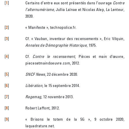
[
1
]
Certains d’entre eux sont présentés dans l’ouvrage
Contre
l’alternumérisme
, Jullia Laïnae et Nicolas Alep, La Lenteur,
2020.
[
2
]
« Manifeste », technopolice.fr.
[
3
]
Cf. « Vauban, inventeur des recensements », Eric Vilquin,
Annales de Démographie Historique
, 1975.
[
4
]
Cf.
Contre le recensement
, Pièces et main d’œuvre,
piecesetmaindoeuvre.com, 2012.
[
5
]
SNCF News
, 22 décembre 2020.
[
6
]
Libération
, le 15 septembre 2014.
[
7
]
Ragemag
, 12 novembre 2013.
[
8
]
Robert Laffont, 2012.
[
9
]
« Brisons le totem de la 5G », 9 octobre 2020,
laquadrature.net.