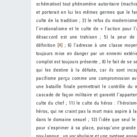
schématise) tout phénomène autoritaire (machism
et porterait en lui les mêmes germes que le fasc
culte de la tradition ; 2) le refus du modernism
l’irrationalisme et le culte de « l’action pour l
désaccord est une trahison ; 5) la peur de l
définition
[
4
]
; 6) l’adresse à une classe moyenn
toujours mise en danger par un ennemi extérieu
complot est toujours présente ; 8) le fait de se 
qui les destine à la défaite, car ils sont inc
pacifisme perçu comme une compromission avec
une bataille finale permettrait le contrôle du
cascade de façon militaire et garantit l’appart
culte du chef ; 11) le culte du héros : l’héroïs
héros, qui ne craint pas la mort mais aspire à la
dans le domaine sexuel ; 13) l’idée que seul le
pour s’exprimer à sa place, puisqu’une grande
nov-langue : un vocabulaire et une syntaxe appau