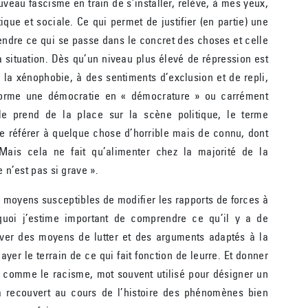
ouveau fascisme en train de s’installer, relève, à mes yeux,
itique et sociale. Ce qui permet de justifier (en partie) une
endre ce qui se passe dans le concret des choses et celle
 situation. Dès qu’un niveau plus élevé de répression est
à la xénophobie, à des sentiments d’exclusion et de repli,
sforme une démocratie en « démocrature » ou carrément
ble prend de la place sur la scène politique, le terme
se référer à quelque chose d’horrible mais de connu, dont
 Mais cela ne fait qu’alimenter chez la majorité de la
e n’est pas si grave ».
s moyens susceptibles de modifier les rapports de forces à
rquoi j’estime important de comprendre ce qu’il y a de
ouver des moyens de lutter et des arguments adaptés à la
ayer le terrain de ce qui fait fonction de leurre. Et donner
 comme le racisme, mot souvent utilisé pour désigner un
a recouvert au cours de l’histoire des phénomènes bien