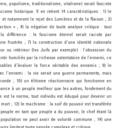
e, populisme, traditionalisme, vitalisme) serait fasciste
isme historique. Il en retient 14 caractéristiques : 1) le
e et notamment le rejet des Lumières et de la Raison ; 3)
’action » ; 4) la négation de toute analyse critique : tout
a différence : le fascisme éternel serait raciste par
e frustrée ; 7) la construction d’une identité nationale
r ou intérieur (les Juifs par exemple) : l’obsession du
sentir humiliés par la richesse ostentatoire de l’ennemi, ce
apables d’évaluer la force véritable des ennemis ; 9) le
 l’ennemi : la vie serait une guerre permanente, mais
 monde ; 10) un élitisme réactionnaire qui fonctionne en
enance à un peuple meilleur que les autres, fondement du
me est la norme, tout individu est éduqué pour devenir un
 mort ; 12) le machisme : la soif de pouvoir est transférée
 peuple en tant que peuple a du pouvoir, le chef étant là
 population ne peut avoir de volonté commune ; 14) une
vris limitent toute pensée complexe et critique.