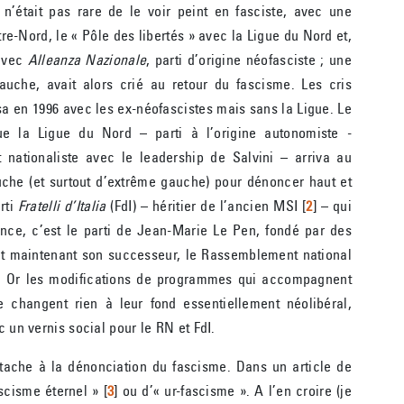
 n’était pas rare de le voir peint en fasciste, avec une
tre-Nord, le « Pôle des libertés » avec la Ligue du Nord et,
 avec
Alleanza Nazionale
, parti d’origine néofasciste ; une
auche, avait alors crié au retour du fascisme. Les cris
isa en 1996 avec les ex-néofascistes mais sans la Ligue. Le
e la Ligue du Nord – parti à l’origine autonomiste -
 nationaliste avec le leadership de Salvini – arriva au
uche (et surtout d’extrême gauche) pour dénoncer haut et
rti
Fratelli d’Italia
(FdI) – héritier de l’ancien MSI
[
2
]
– qui
ance, c’est le parti de Jean-Marie Le Pen, fondé par des
et maintenant son successeur, le Rassemblement national
tes. Or les modifications de programmes qui accompagnent
e changent rien à leur fond essentiellement néolibéral,
c un vernis social pour le RN et FdI.
ttache à la dénonciation du fascisme. Dans un article de
scisme éternel »
[
3
]
ou d’« ur-fascisme ». A l’en croire (je