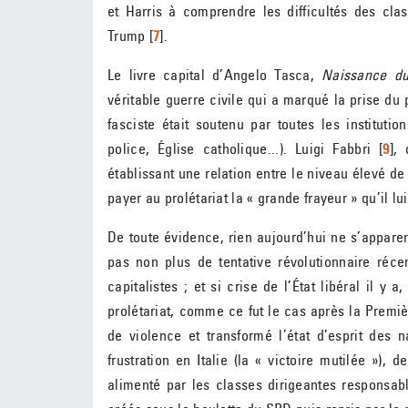
et Harris à comprendre les difficultés des cla
Trump
[
7
]
.
Le livre capital d’Angelo Tasca,
Naissance du
véritable guerre civile qui a marqué la prise d
fasciste était soutenu par toutes les instituti
police, Église catholique...). Luigi Fabbri
[
9
]
, 
établissant une relation entre le niveau élevé de l
payer au prolétariat la « grande frayeur » qu’il lu
De toute évidence, rien aujourd’hui ne s’apparent
pas non plus de tentative révolutionnaire réce
capitalistes ; et si crise de l’État libéral il y
prolétariat, comme ce fut le cas après la Premiè
de violence et transformé l’état d’esprit des n
frustration en Italie (la « victoire mutilée »),
alimenté par les classes dirigeantes responsabl