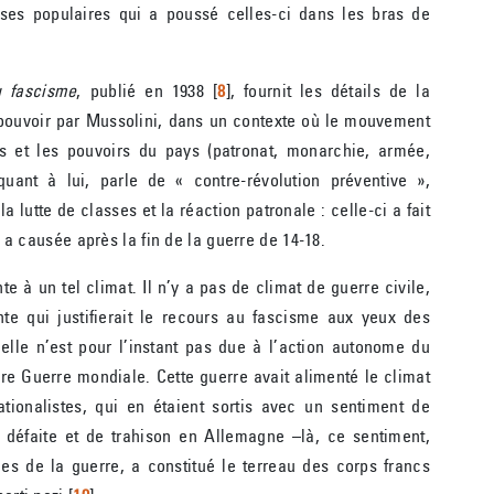
sses populaires qui a poussé celles-ci dans les bras de
 fascisme
, publié en 1938
[
8
]
, fournit les détails de la
u pouvoir par Mussolini, dans un contexte où le mouvement
ons et les pouvoirs du pays (patronat, monarchie, armée,
quant à lui, parle de « contre-révolution préventive »,
a lutte de classes et la réaction patronale : celle-ci a fait
i a causée après la fin de la guerre de 14-18.
e à un tel climat. Il n’y a pas de climat de guerre civile,
nte qui justifierait le recours au fascisme aux yeux des
 a, elle n’est pour l’instant pas due à l’action autonome du
re Guerre mondiale. Cette guerre avait alimenté le climat
ationalistes, qui en étaient sortis avec un sentiment de
 de défaite et de trahison en Allemagne –là, ce sentiment,
es de la guerre, a constitué le terreau des corps francs