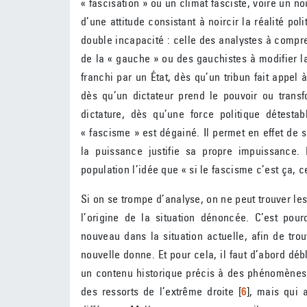
« fascisation » ou un climat fasciste, voire un n
d’une attitude consistant à noircir la réalité pol
double incapacité : celle des analystes à compr
de la « gauche » ou des gauchistes à modifier la
franchi par un État, dès qu’un tribun fait appel 
dès qu’un dictateur prend le pouvoir ou tran
dictature, dès qu’une force politique détesta
« fascisme » est dégainé. Il permet en effet de 
la puissance justifie sa propre impuissance.
population l’idée que « si le fascisme c’est ça, c
Si on se trompe d’analyse, on ne peut trouver le
l’origine de la situation dénoncée. C’est pou
nouveau dans la situation actuelle, afin de tr
nouvelle donne. Et pour cela, il faut d’abord débl
un contenu historique précis à des phénomènes
des ressorts de l’extrême droite
[
6
]
, mais qui 