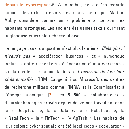
depuis le cyberespace
. Aujourd’hui, ceux qu’on regarde
comme des extra-terrestres désormais, ceux que Martine
Aubry considère comme un « problème », ce sont les
habitants historiques. Les anciens des usines textile qui firent
la glorieuse et terrible richesse lilloise.
Le langage usuel du quartier n’est plus le même.
Chés gins, i
n’caus’t pas
« accélération business » et « numérique
inclusif » entre « speakers » à l’occasion d’un « workshop »
sur la meilleure « labour factory ».
I ravissent de loin tous
chés empaffés
d’IBM, Capgemini ou Microsoft, des centres
de recherche militaro comme l’INRIA et le Commissariat à
l’énergie atomique
[
2
]
. Les 5 500 « collaborateurs »
d’Euratechnologies arrivés depuis douze ans travaillent dans
la « DeepTech », la « Data », la « Robotique », la
« RetailTech », la « FinTech », l’« AgTech ». Les habitats de
leur colonie cyber-spatiale ont été labellisées « écoquartier »