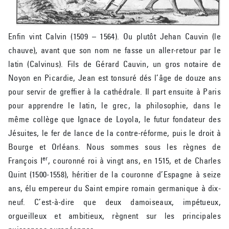
Enfin vint Calvin (1509 – 1564). Ou plutôt Jehan Cauvin (le
chauve), avant que son nom ne fasse un aller-retour par le
latin (Calvinus). Fils de Gérard Cauvin, un gros notaire de
Noyon en Picardie, Jean est tonsuré dés l’âge de douze ans
pour servir de greffier à la cathédrale. Il part ensuite à Paris
pour apprendre le latin, le grec, la philosophie, dans le
même collège que Ignace de Loyola, le futur fondateur des
Jésuites, le fer de lance de la contre-réforme, puis le droit à
Bourge et Orléans. Nous sommes sous les règnes de
er
François I
, couronné roi à vingt ans, en 1515, et de Charles
Quint (1500-1558), héritier de la couronne d’Espagne à seize
ans, élu empereur du Saint empire romain germanique à dix-
neuf. C’est-à-dire que deux damoiseaux, impétueux,
orgueilleux et ambitieux, règnent sur les principales