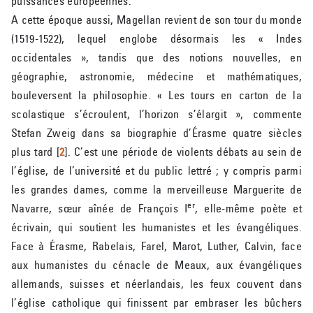
puissances européennes.
A cette époque aussi, Magellan revient de son tour du monde
(1519-1522), lequel englobe désormais les « Indes
occidentales », tandis que des notions nouvelles, en
géographie, astronomie, médecine et mathématiques,
bouleversent la philosophie. « Les tours en carton de la
scolastique s’écroulent, l’horizon s’élargit », commente
Stefan Zweig dans sa biographie d’Érasme quatre siècles
plus tard
[
2
]
. C’est une période de violents débats au sein de
l’église, de l’université et du public lettré ; y compris parmi
les grandes dames, comme la merveilleuse Marguerite de
er
Navarre, sœur aînée de François I
, elle-même poète et
écrivain, qui soutient les humanistes et les évangéliques.
Face à Érasme, Rabelais, Farel, Marot, Luther, Calvin, face
aux humanistes du cénacle de Meaux, aux évangéliques
allemands, suisses et néerlandais, les feux couvent dans
l’église catholique qui finissent par embraser les bûchers