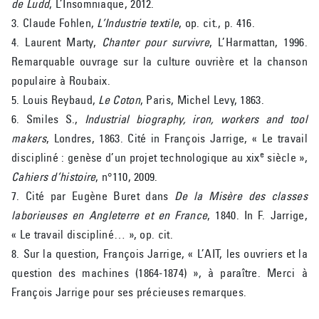
de Ludd
, L’Insomniaque, 2012.
3. Claude Fohlen,
L’Industrie textile
, op. cit., p. 416.
4. Laurent Marty,
Chanter pour survivre
, L’Harmattan, 1996.
Remarquable ouvrage sur la culture ouvrière et la chanson
populaire à Roubaix.
5. Louis Reybaud,
Le Coton
, Paris, Michel Levy, 1863.
6. Smiles S.,
Industrial biography, iron, workers and tool
makers
, Londres, 1863. Cité in François Jarrige, « Le travail
e
discipliné : genèse d’un projet technologique au xix
siècle »,
Cahiers d’histoire
, n°110, 2009.
7. Cité par Eugène Buret dans
De la Misère des classes
laborieuses en Angleterre et en France
, 1840. In F. Jarrige,
« Le travail discipliné… », op. cit.
8. Sur la question, François Jarrige, « L’AIT, les ouvriers et la
question des machines (1864-1874) », à paraître. Merci à
François Jarrige pour ses précieuses remarques.